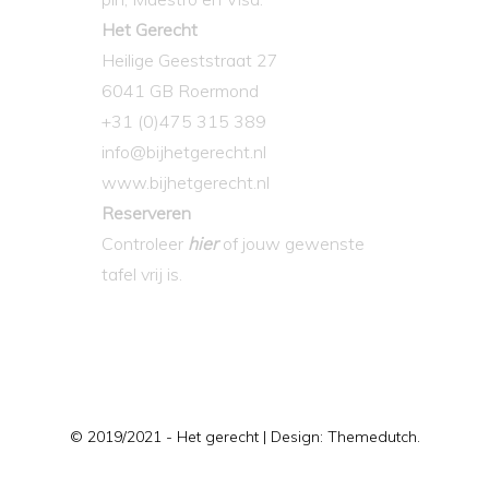
Het Gerecht
Heilige Geeststraat 27
6041 GB Roermond
+31 (0)475 315 389
info@bijhetgerecht.nl
www.bijhetgerecht.nl
Reserveren
Controleer
hier
of jouw gewenste
tafel vrij is.
© 2019/2021 - Het gerecht | Design:
Themedutch.