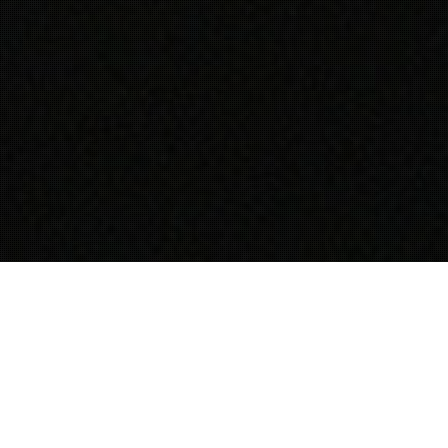
De verbouwing is op zijn einde en wij staan te popelen om