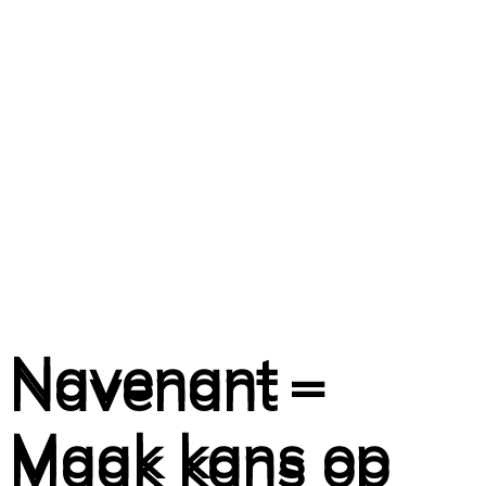
Navenant –
Navenant –
Maak kans op
Maak kans op