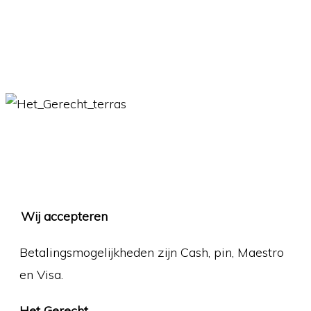
Twee en een half jaar Het Gerecht in
Vivere magazine
Het Gerecht heet u weer van harte
welkom
Wij accepteren
Betalingsmogelijkheden zijn Cash, pin, Maestro
en Visa.
Het Gerecht