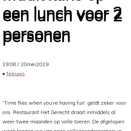
een lunch voor 2
een lunch voor 2
personen
personen
20 mei 2019
0 Comment
19:08 /
20
mei
2019
•
Nieuws
“Time flies when you’re having fun” geldt zeker voor
ons. Restaurant Het Gerecht draait inmiddels al
weer twee maanden op volle toeren. De afgelopen
week kregen we van onze collegeondernemers in