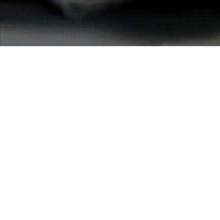
Bij restaurant Het Gerecht serveren we nu ook oesters!
Ruik onze overheerlijke oesters uit Marennes-Oléron en u
ruikt het bos en de geur van Denne, maar ook het het
parfum van de stranden met helmgras en het wier van de
zee. De Speciale Gay Oester vereist een kweek van 3 jaar.
Ze worden gekweekt in kweekparken en eerst